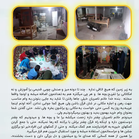
یه زیر زمین که هیچ اتاقی نداره . چند تا دونه میز و صندلی چوبی قدیمی برا آموزش و نه
امکاناتی برا تفریح بچه ها. و هر چی میگذره هم به تعدادمون اضافه میشه و اونجا واقعا
سخته . بنده خدا خانم ناصریان خیلی جاها رفتن تا شاید یه جایی بتونن یه وام مناسب
جهت رهن و اجاره مکانی در شان قرآن باشن ولی هیچ کجا جوابی ندادن. آخه اونم اینجا
غریبه.یه روز یه کسی حتی خواست یه مکانی رو براشون بخره ولی نشد. حتی گفتن شما
بعنوان وام خرید بهمون بدید و بهتون برمیگردونیم ولی...
​​​​​​​میدونم خانم ناصریان چقدر داره زحمت میکشه برا ما و بچه ها. و میدونیم که چقدر
دوستمون داره و اینکه راه قرآن چقدر براش با برکته که رها نمیکنه. حتی با جمع کردن
کمکهای خیریه به افرادنیازمند هم کمک میکنه. و حتی از کمکهای این افرادخیر تو برگزاری
جشن ها و مراسماتمون استفاده میشه و مورد استقبال خیرین هم قرار میگیره.
برا همین از همه کسانی که صدای ما رو میشنون و دل بزرگی دارن و دست بخشنده،