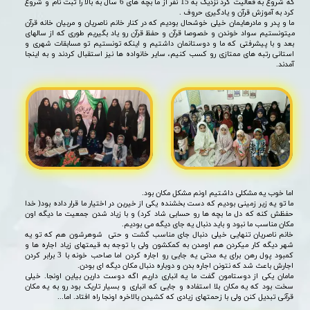
که شروع به فعالیت کرد نزدیک به 15 نفر از ما بچه های 6 سال به بالا را ثبت نام و شروع
کرد به آموزش قرآن و یادگیری حروف .
ما و پدر و مادرهایمان خیلی خوشحال بودیم که در کنار خانم ناصریان و مربیان خانه قرآن
میتونستیم سواد خوندن و خصوصا قرآن و حفظ قرآن رو یاد بگیریم طوری که از سالهای
بعد و با پیشرفتی که ما و دوستانمان داشتیم و اینکه تونستیم تو مسابقات شهری و
استانی رتبه های ممتازی رو کسب کنیم، سایر خانواده ها نیز استقبال کردند و به اینجا
آمدند.
اما خوب یه مشکلی داشتیم اونم مشکل مکان بود.
ما تو یه زیر زمینی بودیم که دست بخشنده یکی از خیرین در اختیار ما قرار داده بود( خدا
حفظش کنه که دل ما بچه ها رو حسابی شاد کرد) و با زیاد شدن جمعیت ما دیگه اون
مکان مناسب ما نبود و باید دنبال یه جای دیگه می بودیم.
خانم ناصریان تنهایی خیلی دنبال جای مناسب گشت و حتی شوهرشون هم که تو یه
شهر دیگه کار میکردن هم اومدن به کمکشون ولی با توجه به قیمتهای زیاد اجاره ها و
کمبود پول رهن برای یه مدتی یه جایی رو اجاره کردن اما صاحب خونه با 3 برابر کردن
اجارش باعث شد که نتونن اجاره بدن و دوباره دنبال مکان دیگه ای بودن.
مامان یکی از دوستامون گفت ما یه انباری داریم اگه دوست دارین بیاین اونجا. خیلی
سخت بود که یه مکان بلا استفاده و جایی که انباری و بسیار تاریک بود رو به یه مکان
قرآنی تبدیل کنن ولی با زحمتهای زیادی که کشیدن بالاخره اونجا راه افتاد. اما...