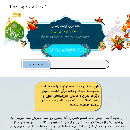
ثبت نام
/
ورود اعضا
حساب کاربری من
۰
تغییر گذر واژه
سفارشات
خروج از حساب کاربری
جستجو
طرح دستان بخشنده-دلهای بزرگ، درخواست
صمیمانه کودکان خانه قرآن کرامت رضوان
درگز از پدران و مادران سرزمینمان ایران و
همه کسانیست که در سرتاسر دنیا به این
صفحه هدایت شدند:
از حدود 5 سال پیش خانم اعظم ناصریان (که ایشون رو خانم ناصریان صدا میزنیم) به
پیشنهاد یکی از دوستاشون ، به تنهایی از شهر خودشون در کاشمر اومدن به شهر درگز تا
یه جایی رو برای آموزش قرآن و یادگیری و حفظ قرآن برای ما بچه ها دایر کنن.از همون زمان