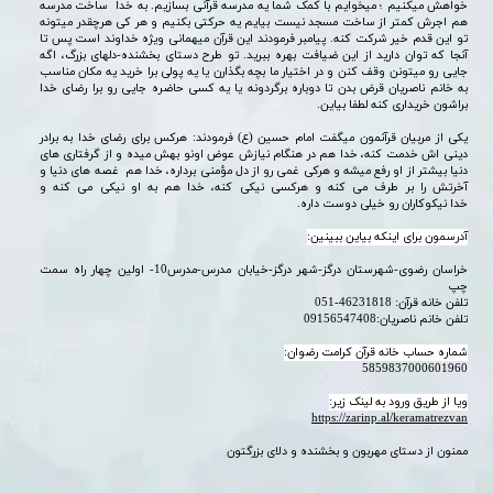
خواهش میکنیم ؛ میخوایم با کمک شما یه مدرسه قرآنی بسازیم. به خدا ساخت مدرسه
هم اجرش کمتر از ساخت مسجد نیست بیایم یه حرکتی بکنیم و هر کی هرچقدر میتونه
تو این قدم خیر شرکت کنه. پیامبر فرمودند این قرآن میهمانی ویژه خداوند است پس تا
آنجا که توان دارید از این ضیافت بهره ببرید. تو طرح دستای بخشنده-دلهای بزرگ، اگه
جایی رو میتونن وقف کنن و در اختیار ما بچه بگذارن یا یه پولی برا خرید یه مکان مناسب
به خانم ناصریان قرض بدن تا دوباره برگردونه یا یه کسی حاضره جایی رو برا رضای خدا
براشون خریداری کنه لطفا بیاین.
​​​​​​​یکی از مربیان قرآنمون میگفت امام حسین (ع) فرمودند:
هرکس برای رضای خدا به برادر
دینی اش خدمت کنه، خدا هم در هنگام نیازش عوض اونو بهش میده و از گرفتاری های
دنیا بیشتر از او رفع میشه و هرکی غمی رو از دل مؤمنی برداره، خدا هم غصه های دنیا و
آخرتش را بر طرف می کنه و هرکسی نیکی کنه، خدا هم به او نیکی می کنه و
خدا نیکوکاران رو خیلی دوست داره.
​​​​​​​آدرسمون برای اینکه بیاین ببینین:
خراسان رضوی-شهرستان درگز-شهر درگز-خیابان مدرس-مدرس10- اولین چهار راه سمت
چپ
تلفن خانه قرآن: 46231818-051
تلفن خانم ناصریان:09156547408
شماره حساب خانه قرآن کرامت رضوان:
5859837000601960​​​​​​​​​​​​​​
ویا از طریق ورود به لینک زیر:
https://zarinp.al/keramatrezvan
​​​​​​​ممنون از دستای مهربون و بخشنده و دلای بزرگتون