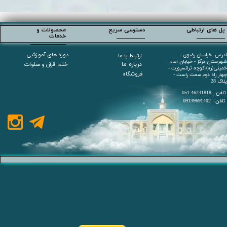
پل های ارتباطی
دسترسی سریع
محصولات و
________
________
خدمات
__________
دوره های آموزشی
آدرس: خراسان رضوی -
ارتباط با ما
شهرستان درگز - خیابان امام
درباره ما
ختم قرآن و صلوات
خمینی(ره)-کوچه ترانسپورت -
فروشگاه
چهار راه دوم سمت راست -
پلاک 28
تلفن : 46231818-051
تلفن : 09139691402