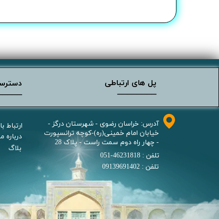
پل های ارتباطی
دسترس
________
_____
آدرس: خراسان رضوی - شهرستان درگز -
ارتباط با
خیابان امام خمینی(ره)-کوچه ترانسپورت
درباره ما
- چهار راه دوم سمت راست - پلاک 28
بلاگ
تلفن : 46231818-051
تلفن : 09139691402