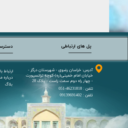
پل های ارتباطی
دسترس
________
_____
آدرس: خراسان رضوی - شهرستان درگز -
ارتباط با
خیابان امام خمینی(ره)-کوچه ترانسپورت
درباره ما
- چهار راه دوم سمت راست - پلاک 28
بلاگ
تلفن : 46231818-051
تلفن : 09139691402