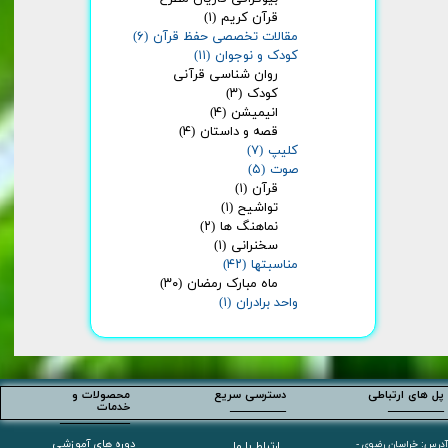
قرآن کریم
(۱)
مقالات تخصصی حفظ قرآن
(۶)
کودک و نوجوان
(۱۱)
روان شناسی قرآنی
کودک
(۳)
انیمیشن
(۴)
قصه و داستان
(۴)
کلیپ
(۷)
صوت
(۵)
قرآن
(۱)
تواشیح
(۱)
نماهنگ ها
(۲)
سخنرانی
(۱)
مناسبتها
(۴۲)
ماه مبارک رمضان
(۳۰)
واحد برادران
(۱)
پل های ارتباطی
دسترسی سریع
محصولات و
________
________
خدمات
__________
دوره های آموزشی
آدرس: خراسان رضوی -
ارتباط با ما