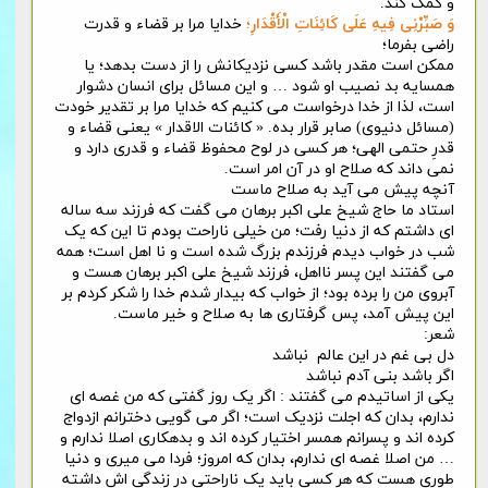
و کمک کند.
وَ صَبِّرْنِی فِیهِ عَلَی کَائِنَاتِ الْأَقْدَارِ
؛
خدایا مرا بر قضاء و قدرت
راضی بفرما؛
ممکن است مقدر باشد کسی نزدیکانش را از دست بدهد؛ یا
همسایه بد نصیب او شود … و این مسائل برای انسان دشوار
است، لذا از خدا درخواست می کنیم که خدایا مرا بر تقدیر خودت
(مسائل دنیوی) صابر قرار بده. « کائنات الاقدار » یعنی قضاء و
قدرِ حتمی الهی؛ هر کسی در لوح محفوظ قضاء و قدری دارد و
نمی داند که صلاح او در آن امر است.
آنچه پیش می آید به صلاح ماست
استاد ما حاج شیخ علی اکبر برهان می گفت که فرزند سه ساله
ای داشتم که از دنیا رفت؛ من خیلی ناراحت بودم تا این که یک
شب در خواب دیدم فرزندم بزرگ شده است و نا اهل است؛ همه
می گفتند این پسر نااهل، فرزند شیخ علی اکبر برهان هست و
آبروی من را برده بود؛ از خواب که بیدار شدم خدا را شکر کردم بر
این پیش آمد، پس گرفتاری ها به صلاح و خیر ماست.
شعر:
دل بی غم در این عالم نباشد
اگر باشد بنی آدم نباشد
یکی از اساتیدم می گفتند : اگر یک روز گفتی که من غصه ای
ندارم، بدان که اجلت نزدیک است؛ اگر می گویی دخترانم ازدواج
کرده اند و پسرانم همسر اختیار کرده اند و بدهکاری اصلا ندارم و
… من اصلا غصه ای ندارم، بدان که امروز؛ فردا می میری و دنیا
طوری هست که هر کسی باید یک ناراحتی در زندگی اش داشته