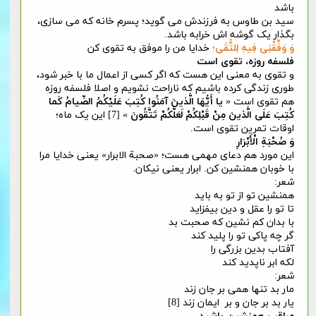
باشد
سید بن طاوس به فرزندش می گوید؛ پسرم خانه که می سازی،
بگذار یک گوشه اش خرابه باشد.
وَ وَفِّقْنِی فِیهِ لِلتُّقَی
؛
خدایا من را موفق به تقوی کن
فلسفه روزه، تقوی است
و تقوی به معنی این هست که اگر کسی از اعمال ما با خبر شود،
طوری زندگی کرده باشیم که ناراحت نشویم و اصلا فلسفه روزه
هم تقوی است «
یا أَیُّهَا الَّذینَ آمَنُوا کُتِبَ عَلَیْکُمُ الصِّیامُ کَما
کُتِبَ عَلَی الَّذینَ مِنْ قَبْلِکُمْ لَعَلَّکُمْ تَتَّقُونَ
» [7] این یک ماه؛
اوقات تمرین تقوی است.
وَ صُحْبَةِ الْأَبْرَارِ
این مورد هم دعای مهمی هست؛ «صحبة الابرار» یعنی خدایا مرا
با خوبان همنشین کن. ابرار یعنی نیکان.
شعر:
همنشین تو از تو به باید
تا تو را عقل و دین بیفزاید
با بدان کم نشین که صحبت بد
گر چه پاکی تو را پلید کند
آفتاب بدین بزرگی را
لکه ابر ناپدید کند
شعر:
مار بد تنها همی بر جان زند
یار بد بر جان و بر ایمان زند [8]