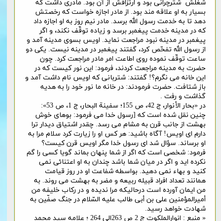
شغلش شترچرانی بود و ارتزاقش از آن بود. مادری داشت که
بسیار به او علاقه مند بود. از مادر اجازه خواست که رخصتش
دهد تا به خدمت رسول الله برسد. مادر نیم روز به او اجازه داد
که در مدینه خدمت پیغمبر برسد و زیاده توقّف نکند، و اگر
پیغمبر در مدینه نبود مراجعت نماید. اویس بسوی مدینه آمد و
از رسول الله تفحّص کرد، گفتند پیغمبر در مدینه نیست. یکی دو
ساعت توقّف نموده روی اطاعت امر مادر مراجعت کرد. چون
حضرت به مدینه مراجعت کردند، فرمود: این نور کیست که در
این خانه می نگرم؟! گفتند: شتربانی که اویس نام داشت آمد و
باز شتافت. حضرت فرمودند: در خانه ما نور خود را به هدیه
گذاشت و رفت .
در «بحار الأنوار، ج 42، ص 155؛ سفینة البحار، ج 1، ص 53»:
چنین نقل شده است که [رسول خدا می فرمود: بوهای خوش
بهشت از جانب قرن به مشام می رسد. چقدر اشتیاق دیدار ترا
دارم ای اویس! آگاه باشید: هر کس او را زیارت کرد سلام مرا به
او برساند. سؤال شد ای رسول خدا مگر اویس قرن کیست؟
فرمود: شخصی است که اگر از شما پنهان بماند گویا کسی را گم
نکرده اید و اگر در میان شما باشد چندان به او اعتنائی نمی
کنید و بهاء نمی دهید. بواسطه شفاعت او در روز قیامت
همانند تعداد افراد قبیله ربیعه و مضر به بهشت می روند. به
من ایمان آورده است درحالیکه مرا ندیده و در رکاب خلیفه من
أمیرالمؤمنین علی بن أبی طالب علیه السّلام در جنگ صفّین به
شهادت خواهد رسید.
« منبع : انوارالملکوت ج 2 ص 263الی 264 ؛ علامه سید محمد