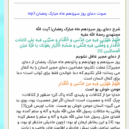
صوت دعای روز سیزدهم ماه مبارک رمضان.mp3
شرح دعای روز سیزدهم ماه مبارک رمضان| آیت الله
مجتهدی رحمة الله علیه
اللَّهُمَّ طَهِّرْنِی فِیهِ مِنَ الدَّنَسِ وَ الْأَقْذَارِ وَ صَبِّرْنِی فِیهِ عَلَی کَائِنَاتِ
الْأَقْدَارِ
وَ وَفِّقْنِی فِیهِ لِلتُّقَی وَ صُحْبَةِ الْأَبْرَارِ بِعَوْنِکَ یَا قُرَّةَ عَیْنِ
الْمَسَاکِین [1]
از دعای مجیر غافل نشویم
روز سیزدهم و چهاردهم و پانزدهم ماه مبارک رمضان از دعای
مجیر[2] غفلت نکنیم؛ مضامین دعای مجیر انسان را به کمال
می رساند؛ فکر نکنیم که دعا خواندن فقط برای ثواب است؛ دعا
برای کمال انسان است.
اللَّهُمَّ طَهِّرْنِی فِیهِ مِنَ الدَّنَسِ وَ الْأَقْذَارِ
مومن خوش بو است
خدایا مرا از کثافات و پلیدی گناه پاک کن؛ منظور از کثافات؛
چرکِ گناه و معصیت است؛ انسان اگر اهل معصیت بود، بوی بد
می گیرد؛ انسان مومن خوش بو هست. جناب اویس قرن[3]
وقتی به ملاقات رسول الله صلی الله علیه و آله و سلم آمده بود
فضای منزل رسول خدا صلی الله علیه و آله و سلم را معطر کرده
بود [4] و این بخاطر ایمان او بود؛ (چون مادرش منتظر او بود، و
پیامبر نیامد، رفت پیش مادرش، اطاعت مادر واجب و زیارت