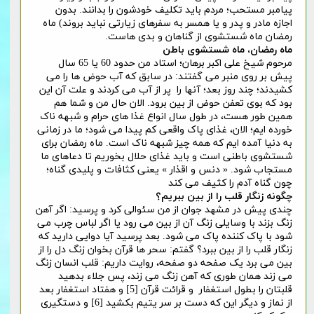
پیامبر مستحب؛ مردم باید تکلیف خودشون را بدانند. بدون
اجازه مادر و پدر و یا همسر به سفرهای زیارتی نباید بروند) ماه
رمضان ماه شستشوی از گناهان و بدی هاست.
ماه رمضان، ماه شستشوی باطن
مرحوم شیخ علی اکبر برهان؛ استاد من حدود 60 یا 65 سال
پیش بر روی منبر می گفتند: در سابق که آب حوض ها را می
کشیدند؛ چند روز بعد؛ آنها را پر از آب می کردند و علت آن این
بود که بوی تعفن حوض از بین برود. الان حال من و شما هم
همین طور هست، در طول سال انواع غذا های حرام و شبهه ناک
خورده ایم؛ الان، غذای پاک واقعی کم پیدا می شود؛ ما در زمانی
به دنیا آمده ایم که همه چیز شبهه ناک است. ماه رمضان برای
شستشوی باطنی است و باید غذای حلال بخوریم تا دعاهای ما
مستجاب شود. « دنس و اقذار » یعنی کثافات و پلیدی گناه؛
چون گناه آدم را کثیف می کند
چگونه زنگار قلب را از بین ببریم؟
چندی پیش در مشهد جوان از من سئوالی کرد و پرسید: اگر آهن
زنگ بزند با وسایلی زنگ آن از بین می رود یا اگر لباس چرب می
شود با پاک کننده پاک می شود. بعد پرسید آیا دوایی دارید که
زنگار قلب را از بین ببرد؟ گفتم: سحر ها قرآن بخوان زنگ دل را از
بین می برد یک صفحه دو صفحه، روایت داریم: قلب انسان زنگ
می زند همان طوری که آهن زنگ می زند، پس جلاء بدهید
قلبتان را بطول استغفار و قرائت قرآن [5] و هفتاد استغفار بعد
از نماز و دیگر این که دست بر سر یتیم بکشید [6] و دستگیری