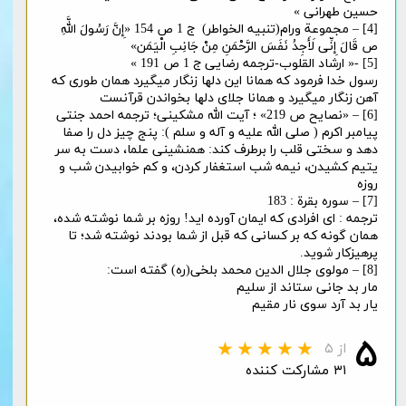
حسین طهرانی »
[4] – مجموعة ورام(تنبیه الخواطر) ج 1 ص 154 «إِنَّ رَسُولَ اللَّهِ
ص قَالَ إِنِّی لَأَجِدُ نَفَسَ الرَّحْمَنِ مِنْ جَانِبِ الْیَمَن»
[5] -« ارشاد القلوب-ترجمه رضایی ج 1 ص 191 »
رسول خدا فرمود که همانا این دلها زنگار میگیرد همان طوری که
آهن زنگار میگیرد و همانا جلای دلها بخواندن قرآنست
[6] – «نصایح ص 219» ؛ آیت الله مشکینی؛ ترجمه احمد جنتی
پیامبر اکرم ( صلی الله علیه و آله و سلم ): پنج چیز دل را صفا
دهد و سختی قلب را برطرف کند: همنشینی علما، دست به سر
یتیم کشیدن، نیمه شب استغفار کردن، و کم خوابیدن شب و
روزه
[7] – سوره بقرة : 183
ترجمه : ای افرادی که ایمان آورده اید! روزه بر شما نوشته شده،
همان گونه که بر کسانی که قبل از شما بودند نوشته شد؛ تا
پرهیزکار شوید.
[8] – مولوی جلال الدین محمد بلخی(ره) گفته است:
مار بد جانی ستاند از سلیم
یار بد آرد سوی نار مقیم
۵
از ۵
۳۱ مشارکت کننده