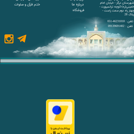
شهرستان درگز - خیابان امام
درباره ما
ختم قرآن و صلوات
خمینی(ره)-کوچه ترانسپورت -
فروشگاه
چهار راه دوم سمت راست -
پلاک 28
تلفن : 46231818-051
تلفن : 09139691402