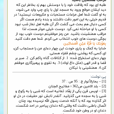
مراقب همنشین باشید
طلبه ای بود که رفاقت خود را با دوستش بهم زد بخاطر این که
دید ایشان موقع ورود به مسجد اول با پای چپ وارد می شود،
به او گفت شما اهل مراعات مستحبات و مکروهات نیستید! در
قدیم خیلی به این امور دقت داشتند و بنده یادم هست اگر
کسی دنبال هم بحث می گشت اگر آن طلبه اهل نماز شب نبود
کسی با او مباحثه نمی کرد. دوست خیلی موثر هست، لذا
مراقب همنشینت باشید. من رمز موفقیتم دوست خوب بود از
بچگی دوست های خوب انتخاب می کردم. شما هم دقت کنید.
بِعَوْنِکَ یَا قُرَّةَ عَیْنِ الْمَسَاکِین
خدایا به کمک و یاری خودت این چهار دعای من را مستجاب کن،
ای کسی که روشنی چشم فقراء هستی.
چهار دعای استخراج شده: 1. از کثافات گناه پاکم کن. 2. صبر بر
قضا و قدر الهی (مثل داغ اولاد) 3. به تقوی و پرهیزگاری موفقم
کن 4. همنشینی با نیکان
پی نوشت:
[1] – بحارالأنوار ج : 95 ص : 37
[2] – بلد الامین ص362 ؛ مفاتیح الجنان
[3] – اویس قرن یکی از زهّاد ثمانیه است که شبی را به رکوع و
شبی را به سجده می گذرانید. آنقدر تابش نور حقیقت در دل او
اثر گذارده بود که با آنکه خدمت رسول الله نرسیده بود چنان
اتّصال باطنی داشت که وقتی که دندان پیامبر در احد شکست،
دندان او در وطن خود شکست.