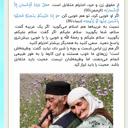
از حقوق زن و مرد، احترام متقابل است. «
هَلْ جَزاءُ الْإِحْسانِ إِلاَّ
الْإِحْسانُ
» (الرحمن/60)
اگر او خوبی کرد، تو هم خوبی کن. «
وَ إِذا حُیِّیتُمْ بِتَحِیَّةٍ فَحَیُّوا
بِأَحْسَنَ مِنْها أَوْ رُدُّوها
» (نساء/86)
نسبت به غریبه‌ها هم اسلام می‌گوید: اگر یک غریبه گفت:
سلام، شما بگویید: سلام علیکم. اگر گفت: سلام علیکم،
بگویید: سلام علیکم و رحمة الله و خوبی را با خوبی بیش‌تری
پاسخ دهید. سعی کنید به همدیگر بیشتر احترام کنید.
اگر هم زن لباس شست و بچه را شیر داد، نباید گفت: وظیفه‌اش
است! زن‌های ما خوب هستند و این کارها را به طور طبیعی
انجام می‌دهند، اما وظیفه‌شان نیست. محبت بايد متقابل
باشد. محبت را باید ابراز کرد.