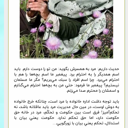
حديث داريم: مرد به همسرش بگويد: من تو را دوست دارم. باید
اسم همديگر را به احترام برد. پيغمبر ما اسم بچه‌ها را هم با
احترام مي‌برد. چرا اسم افراد را سبك مي‌بريم؟ مگر ما مسلمان
نيستيم؟ پيغمبر ما فرمود: حتي من به بچه‌ها احترام مي‌گذارم
و اسمشان را محترم صدا مي‌زنم.
باید توجه داشت اداره خانواده با مرد است، چنانکه خرج خانواده
به دوش اوست، در عين حال مدیریت مرد بايد عاقلانه باشد، نه
تحكم‌آمیز! فرق است بين حكومت و تحكّم، مرد در خانه حق
حكومت دارد، اما حق تحكم ندارد. حكومت يعني بيان با
استدلال، تحكم يعني بيان با زورگويي…