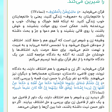
را شیرین می‌کند.
قرآن می‌فرماید: «
وَ عاشِرُوهُنَّ بِالْمَعْرُوفِ
» (نساء/19)
با خانم‌هایتان به «معروف» زندگی کنید، یعنی با خانم‌هایتان
خوب زندگی کنید. نه اینکه فقط خوراک و پوشاک خوب و
بی‌دغدغه باشد. ممکن است روی موکت بنشینند و خوش
باشند، یا روی قالی بنشیند و با هم دعوا و جرّ و بحث داشته
باشند.
وظیفه زن و شوهر این است که آبروی هم را حفظ کنند. اختلاف
از سوء‌ظن شروع می‌شود و با تجسس ادامه می‌یابد و به غیبت
و تهمت ختم می‌شود. برای حفظ حرمت باید اختلاف‌ها را
خودشان حل کنند، نه آنکه به دادگاه مراجعه کنند. من یک
دادگاه خانواده را از نظر قرآن برای شما ترسیم می‌کنم:
قرآن می‌فرماید: اگر زن و شوهری با هم اختلاف دارند، به دادگاه
نروند، چون قاضی، دادستان، دوستان، همسایه‌ها و دیگران نیز
می‌فهمند. بلکه دو نفر بزرگ‌تر با حسن نیت قصه را بررسی کنند.
«
وَ إِنْ خِفْتُمْ شِقاقَ بَیْنِهِما فَابْعَثُوا حَكَماً مِنْ أَهْلِهِ وَ حَكَماً مِنْ
أَهْلِها إِنْ یُریدا إِصْلاحاً یُوَفِّقِ اللَّهُ بَیْنَهُما إِنَّ اللَّهَ كانَ عَلیماً خَبیراً
»
(نساء/35)
اگر دیدید زن و شوهر با هم اختلاف دارند، یک داور از فامیل مرد
و یک داور از فامیل زن برای بررسی و حل اختلاف بیایند. اگر دو
داور حسن نیت داشته باشند، خدا بین آن‌ها را جوش می‌دهد.