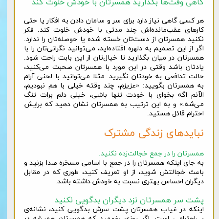
گاهی وقت‌ها بگذارید همسرتان با خودش خلوت کند
هر کسی گاهی نیاز دارد برای سر و سامان دادن به افکار یا حتی
کارهای عقب‌مانده‌اش چند مدتی با خودش خلوت کند. فکر
نکنید همسرتان از دست‌تان خسته شده یا حوصله‌تان را ندارد.
اگر از این تصمیم به دلهره افتاده‌اید، می‌توانید نگرانی‌تان را با
همسرتان در میان بگذارید تا خیال‌تان از این بابت راحت شود.
یادتان باشد وقتی در این مورد با همسرتان صحبت می‌کنید،
حالت تدافعی به خودتان نگیرید. مثلا می‌توانید با لحنی آرام
به همسرتان بگویید: «عزیزم، چند وقته خیلی با هم نبودیم،
الآنم اگه بخوای با خودت تنها باشی، خیلی دلم برات تنگ
می‌شه.» و به این ترتیب به همسرتان نشان دهید که برایش
احترام قائل هستید.
نبایدهای زندگی مشترک
همسرتان را در جمع خجالت‌زده نکنید.
به جای اینکه همسرتان را در جمع با اسامی مسخره صدا بزنید و
باعث خجالتش شوید، از او تعریف کنید، طوری که در مقابل
دیگران احساس بهتری نسبت به خودش داشته باشد.
پشت سر همسرتان نزد دیگران بدگویی نکنید
اینکه در غیاب همسرتان پشت سرش بدگویی کنید، نشانه‌ی
بی‌احترامی است. اگر روزی بفهمید که همسرتان همیشه در