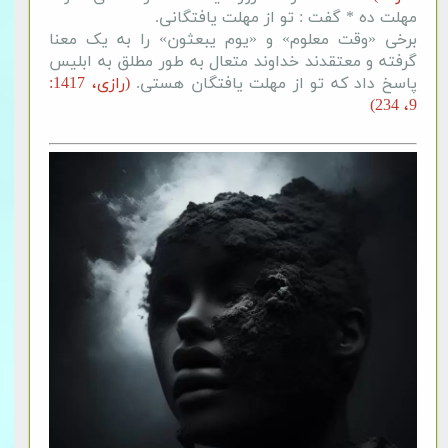
مهلت ده * گفت : تو از مهلت یافتگانی.
برخی «وقت معلوم» و «یوم یبعثون» را به یک معنا
گرفته و معتقدند خداوند متعال به طور مطلق به ابلیس
پاسخ داد که تو از مهلت یافتگان هستی.
(رازی، 1417:
9، 234)