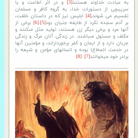
به عبادت خداوند هستند
[3]
و در اثر اطاعت و یا
سرپیچی از دستورات خدا، به گروه کافر و مسلمان
تقسیم می شوند
.
[4]
ابلیس نیز که در داستان خلقت،
بر آدم سجده نکرد از طایفه جنیان بود
[5]
.
[6]
برخى از
آنها مرد و برخى دیگر زن هستند، تولید مثل مى‏کنند و
مکلف و مسئول مى‏باشند. در زندگى آنان مرگ و زندگى
جریان دارد و از ایمان و کفر برخورداراند، و مؤمنین آنها
در خدمت ائمه(ع) بوده و انسانهای مؤمن و شیعه را
برادر خود میخوانند
[7]
.
[8]