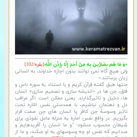
«وَ مَا هُم بِضَارِّینَ بِهِ مِنْ أَحَدٍ إِلَّا بِإِذْنِ اللَّهِ؛
[بقره/102]
ولى هیچ گاه نمى ‏توانند بدون اجازه خداوند، به انسانى
زیان برسانند.»
منتها طبق گفته قرآن کریم و با استناد به سوره ناس و
فلق، جن ها در «اندیشه سازی و تصمیم سازی»ِ انسان
ها، دخیل و تاثیرگذارند. یعنی ممکن است اگر مراقب
دل و ذهنمان نباشیم، با همدستیِ نفس امّاره تحت
تاثیر وسوسۀ جن کافر یا انسان های جن صفت قرار
بگیریم. در واقع نفس اماره به منزله‏ عامل نفوذى براى
شیطان محسوب مى‏شود: ”‌و ما انسان را آفریده‏ایم و
مى‏دانیم که نفس او چه وسوسه‏اى به او مى‏کند، و ما از