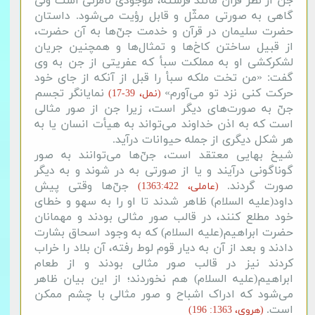
جن از نظر قرآن مانند فرشته، موجودی نامرئی است ولی
گاهی به صورتی ممثّل و قابل رؤیت می‌شود. داستان
حضرت سلیمان در قرآن و خدمت جنّ‌ها به آن حضرت،
از قبیل ساختن کاخ‌ها و تمثال‌ها و همچنین جریان
لشکرکشی او به مملکت سبأ که عفریتی از جن به وی
گفت: «من تخت ملکه سبأ را قبل از آنکه از جای خود
حرکت کنی نزد تو می‌آورم»
نمایانگر تجسم
(نمل، 39-17)
جنّ به صورت‌های دیگر است، زیرا جن از صور مثالی
است که به اذن خداوند می‌تواند به هیأت انسان یا به
هر شکل دیگری از جمله حیوانات درآید.
شیخ بهایی معتقد است، جنّ‌ها می‌توانند به صور
گوناگونی درآیند و یا از صورتی به در شوند و به دیگر
صورت‌ گردند.
جنّ‌‌ها وقتی پیش
(عاملی، 1363:422)
داود(علیه السلام) ظاهر شدند تا او را به سهو و خطای
خود مطلع کنند، در قالب صور مثالی بودند و مهمانان
حضرت ابراهیم(علیه السلام) که به وجود اسحاق بشارت
دادند و بعد از آن به دیار قوم لوط رفته، آن بلاد را خراب
کردند نیز در قالب صور مثالی بودند و از طعام
ابراهیم(علیه السلام) هم نخوردند؛ از این بیان ظاهر
می‌شود که ادراک اشباح و صور مثالی با چشم ممکن
است.
(هروی، 1363: 196)