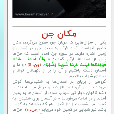
مکان جن
یکی از سؤال‌هایی که درباره‌ جن مطرح می‌گردد، مکان
حضور آنهاست. آیات قرآن به حضور جن در آسمان و
زمین اشاره دارند. در سوره جنّ آمده است که جنّ‌ها
پس از استماع قرآن گفتند:
«
وَأَنَّا لَمَسْنَا السَّمَاء
فَوَجَدْنَاهَا مُلِئَتْ حَرَسًا شَدِیدًا وَشُهُبًا
».
(جن، 8)
؛
و ما بر
آسمان دست یافتیم و آن را پر از نگهبانان توانا و
تیرهاى شهاب یافتیم.
گروهی از پریان در آسمان‌ها به شنیدنی‌ها گوش
می‌دادند و بر آن‌ها می‌افزودند و دروغ می‌ساختند تا
آنکه ناگهان دچار تیر شهاب شده، از آسمان‌ها به زمین
آمدند و در ادامه می‌فرماید « در آسمان برای شنیدن، به
کمین می‌نشستیم (اما) اکنون هر که بخواهد به گوش
باشد تیر شهابی در کمین خود می‌یابد.»
(جن، 9)
جنّ‌ها