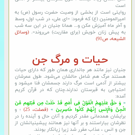
است
روایتی است از بخشی از وصیت حضرت رسول (ص) به
امیرالمومنین (ع) که فرمود: «ای علی، در شب اول، وسط
و آخر ماه آمیزش مکن و... همانا جنیان در این سه شب
به پیش زنان خویش (برای مقاربت) می‌روند».
(وسائل
الشیعه، ص91)
حیات و مرگ جن
جنیان نیز مانند هر جانداری همان طور که دارای حیات
هستند مرگ هم شامل حالشان می‌شود. طول عمرشان
بیشتر از آدمی است مرگ دارند جسمشان فنا میشود و
احتیاجی به قبرستان ندارند.چنان که در قرآن کریم
آمده:
«
وَ حَقَّ عَلَیْهِمُ الْقَوْلُ فِی أُمَمٍ قَدْ خَلَتْ مِن قَبْلِهِم مِّنَ
الْجِنِّ وَالْإِنسِ إِنَّهُمْ كَانُوا خَاسِرِینَ
»
(فصلت، 25)
؛
و
برایشان همدمانی مقدر کردیم و آنان حال و آینده را در
نظرشان بیاراستند و بر آنها نیز همانند پیشینیانشان از
جن و انس ، عذاب مقرر شد زیرا زیانکار بودند.