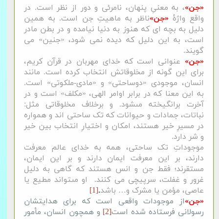
«جن»
، به معنیِ پنهان، نامرئی و دور از نظر است. در
واقع واژۀ
«جن»
ناظر به ماهیتِ جن است. به همین
دلیل به بچه ای که هنوز به دنیا نیامده و در بطن مادر
است، به این دلیل که دیده نمی شود، «جنین» می
گویند.
«جن»
عنوانی است که خدای مهربان در قرآن کریم،
برای این گونه از مخلوقاتش انتخاب کرده است. مانند
انسان، موجودی «دوساحتی» و «مادی-ملکوتی» است.
به این معنا که در برابر اوامر الهی، «مکلف» است و در
آخرت برانگیخته مى‏شود. و برخلاف مخلوقاتی مثل:
نباتات، جمادات و حیوانات که تک ساحتی اند و همواره
در مسیرِ خیر هستند، امکان و اختیارِ انتخاب بین خیر
و شر دارد.
موجوداتِ تک ساحتی، همه به خدای عالم معرفت
دارند، بر این معرفت ایمان دارند و بر این ایمان،
مستقرند؛ فقط جن و انس هستند که گاهی به دلیل
غرور و غفلت، سرپیچی می کنند. او مى‏تواند مطیع یا
عاصى، مؤمن یا مشرک و… باشد
.
[1]
«جن»
از موجودات واقعی است که برای هدایتشان
رسولانی فرستاده شده است
[2]
و همچون انسان، مأمور