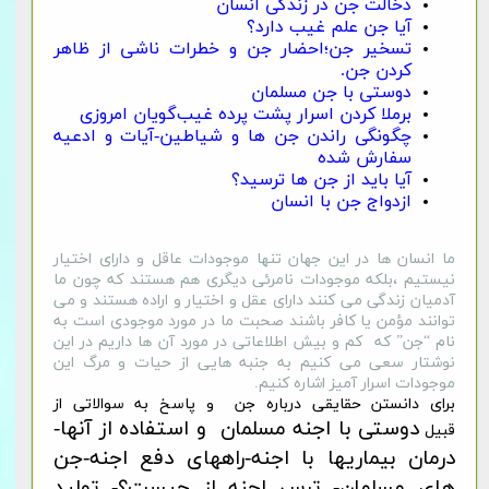
دخالت جن در زندگی انسان
آیا جن علم غیب دارد؟
تسخیر جن؛احضار جن و خطرات ناشی از ظاهر
کردن جن.
دوستی با جن مسلمان
برملا کردن اسرار پشت پرده غیب‌گویان امروزی
چگونگی راندن جن ها و شیاطین-آیات و ادعیه
سفارش شده
آیا باید از جن ها ترسید؟
ازدواج جن با انسان
ما انسان ها در این جهان تنها موجودات عاقل و دارای اختیار
نیستیم ،بلکه موجودات نامرئی دیگری هم هستند که چون ما
آدمیان زندگی می کنند دارای عقل و اختیار و اراده هستند و می
توانند مؤمن یا کافر باشند صحبت ما در مورد موجودی است به
نام “جن” که کم و بیش اطلاعاتی در مورد آن ها داریم در این
نوشتار سعی می کنیم به جنبه هایی از حیات و مرگ این
موجودات اسرار آمیز اشاره کنیم.
برای دانستن حقایقی درباره جن و پاسخ به سوالاتی از
دوستی با اجنه مسلمان و استفاده از آنها-
قبیل
درمان بیماریها با اجنه-راههای دفع اجنه-جن
های مسلمان- ترس اجنه از چیست؟- تولید