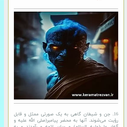
16. جن و شیطان گاهی به یک صورتی ممثل و قابل
رؤیت می‌شوند. آنها به محضر پیامبر(صلی الله علیه و
آله)، علی(علیه السلام) و سایر ائمه می‌آمدند و به