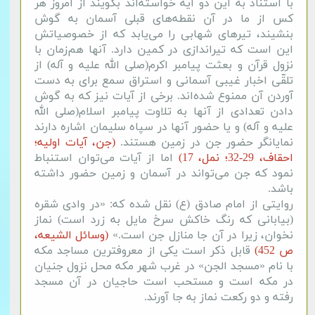
با استناد به این دو آیه خواسته‌اند بگویند از امروز هر
کس از ما در آن نقطه‌های قبلی آسمان به گوش
بنشیند، تیرهای شهابی را می‌یابد که از خصوصیاتش
این است که تیراندازی در کمین دارد. آنها هم‌زمان با
نزول قرآن و بعثت پیامبر اکرم(صلی الله علیه و آله) از
تلقّی اخبار غیبی آسمانی و استراق سمع برای به دست
آوردن آن ممنوع شده‌اند. برخی از آیات نیز که به گوش
دادن تعدادی از آنها به تلاوت پیامبر اسلام(صلی الله
علیه و آله) و یا حضور آنها در سپاه سلیمان اشاره دارند
نمایانگر حضور جن در زمین هستند.
(جن، آیات اولیه؛
احقاف، 29-32؛ نمل، 17)
اما از آیات می‌توان استنباط
نمود که جن می‌تواند در آسمان و زمین حضور داشته
باشد.
روایتی از امام صادق (ع) نقل شده که: «در وادی شقره
(بیابانی که رنگ خاکش سرخ مایل به زرد است) نماز
نخوان، زیرا در آن جا منازل جن است.»
(وسائل الشیعه،
ص 452)
قابل ذکر است یکی از معروفترین مساجد مکه
با نام «مسجد الجن» در غرب شهر مکه محل نزول جنیان
در مکه است و مستحب است حاجیان در آن مسجد
رفته و دو رکعت نماز به جا آورند.