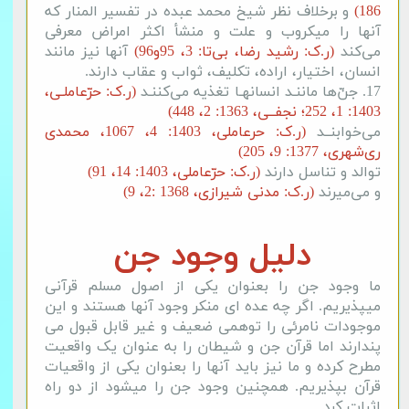
186)
و برخلاف نظر شیخ محمد عبده در تفسیر المنار که
آنها را میکروب و علت و منشأ اکثر امراض معرفی
می‌کند
(ر.ک: رشید رضا، بی‌تا: 3، 95و96)
آنها نیز مانند
انسان، اختیار، اراده، تکلیف، ثواب و عقاب دارند.
17. جنّ‌ها ماننـد انسانهـا تغذیه می‌کننـد
(ر.ک: حرّعاملـی،
1403: 1، 252؛ نجفــی، 1363: 2، 448)
می‌خوابنــد
(ر.ک: حرعاملی، 1403: 4، 1067، محمدی
ری‌شهری، 1377: 9، 205)
توالد و تناسل دارند
(ر.ک: حرّعاملی، 1403: 14، 91)
و می‌میرند
(ر.ک: مدنی شیرازی، 1368 :2، 9)
دلیل وجود جن
ما وجود جن را بعنوان یکی از اصول مسلم قرآنی
میپذیریم. اگر چه عده ای منکر وجود آنها هستند و این
موجودات نامرئی را توهمی ضعیف و غیر قابل قبول می
پندارند اما قرآن جن و شیطان را به عنوان یک واقعیت
مطرح کرده و ما نیز باید آنها را بعنوان یکی از واقعیات
قرآن بپذیریم. همچنین وجود جن را میشود از دو راه
اثبات کرد.