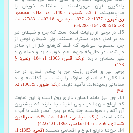
یادگیری قرآن می‌پرداختند و مشکلات خویش را
می‌پرسیدند.
(ر.ک: کلینی، 1405: 2، 342؛ محمدی
ری‌شهری، 1377:
2، 827؛ مجلسی، 1403:18، 83؛27، 14؛
38، 516؛ 39، 164؛ 63،283)
15. در برخی از روایات آمده است که جن و شیطان هر
دو در اصل وجود مشترک هستند، ولی شیطان نوعی از
جن محسوب می‌شود که فقط کارهای شرّ از او صادر
می‌شود، در حالی‌که جن‌ها هم خوب و بد و مسلمان و
غیر مسلمان دارند.
(ر.ک: قمی، 1363: 1، 184؛ رضی: خ
133)
برخی نیز بر امکان رؤیت جن با چشم انسان، در حد
سالکانی که ابتدای سلوک را پشت سر گذاشته و به
مقاماتی رسیده‌اند، تأکید دارند.
(ر.ک: طبری، 1363:5، 52
ـ54)
13. جن نیز مانند انسان، دارای روح است با این تفاوت
که ارواح‌ جنّ‌ها در جرمی لطیف جا دارند که بیشترین
آن آتش و هواست، چنان‌که در بدن آدمی غلبه با آب و
خاک است.
(ر.ک: مجلسی، 1403: 14، 635؛ صدرالدین
شیرازی، 1366: 1455؛ عاملی، 1363: 421و422)
14. جنّ‌ها دارای انواع و اقسامی هستند
(قمی، 1363: 1،