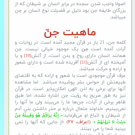
اصولا واجب شدن سجده در برابر انسان بر شیطان که از
بزرگان طایفه جن بود دلیل بر فضیلت نوع انسان بر جن
میباشد.
ماهیت جنّ
کلمه جن، 21 بار در قرآن مجید آمده است. در روایات و
آیات آمده است
جن
یک موجود خیالی نیست. جن
همانند انسان داراى روح و بدن است، از آتش
و یا
[10]
آمیخته ‏اى از آتش
آفریده شده است و داراى شعور
[11]
و اراده و حرکت مى‏باشد.
عرف قرآن موجودى است با شعور و اراده که به اقتضاى
طبیعتش از حواس بشر پوشیده مى‏باشد اما مشاهده
آنها برای برخی به اذن الهی امکان‌پذیر است. در قرآن
نیز به طور صریح به رؤیت جن اشاره نشده، اما طبق
ظاهر برخی از آیات، جن‌ها ما را می‌بیند ولی ما آنها را
نمی‌بینیم. خداوند متعال درباره بر حذر داشتن بنی آدم
از شیطان و اتباع او می‌فرماید:
« إِنَّهُ یَرَاكُمْ هُوَ وَقَبِیلُهُ مِنْ
(اعراف، ۲۷)
؛از جایی که آنها را نمی
حَیْثُ لاَ تَرَوْنَهُمْ »
.
بینید شما را می بینند.