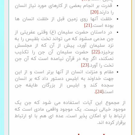
قدرت بر انجام بعضی از کارهای مورد نیاز انسان
را دارند.
[20]
خلقت آنها روی زمین قبل از خلقت انسان ‏ها
بوده است.
[21]
در داستان حضرت سلیمان (ع) وقتى عفریتى از
جن مدعى مى‏شود که می تواند تخت بلقیس را به
نزد سلیمان آورد، پیش از آن که از مجلسش
برخیزد،
[22]
حضرت سلیمان آن جن را تکذیب
نمى‏کند، اگر چه در قرآن نیامده است که آن جن
تخت را آورد.
[23]
مقام و منزلت انسان از آنها برتر است و از این
جهت خداوند به ابلیس دستور داد که بر انسان
سجده کند و ابلیس از بزرگان طایفه جن
است
[24].
از مجموع این آیات استفاده می شود که جن یک
موجود خیالی نیست. یک موجود واقعی مادی است که
ارتباط با او امکان پذیر است. عده ای هم با او ارتباط
برقرار کرده اند.