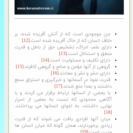
جن موجودی است که از آتش آفریده شده، بر
خلاف انسان که از خاک آفریده شده است.
[12]
دارای علم، ادراک، تشخیص حق از باطل و قدرت
منطق و استدلال است.
[13]
دارای تکلیف و مسئولیت است.
[14]
گروهی از آنها مؤمن و صالح و گروهی کافرند.
[15]
دارای حشر و نشر و معادند.
[16]
قدرت نفوذ در آسمان‏ها و خبرگیری و استراق سمع
داشتند و بعداً منع شدند.
[17]
با بعضی از انسان‏ها ارتباط برقرار می کردند و با
آگاهی محدودی که نسبت به بعضی از اسرار
نهایی داشتند، به اغوای انسان‏ها می پرداختند.
[18]
میان آنها افرادی یافت می شوند که از قدرت
زیادی برخوردارند، همان گونه که میان انسان ‏ها
چنین است.
[19]