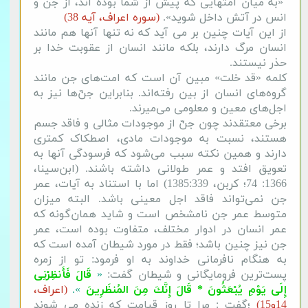
«به میان امتهایی که پیش از شما بوده اند، از جن و
انس در آتش داخل شوید».
(سوره اعراف، آیه 38)
از این آیات چنین بر می آید که نه تنها آنها هم مانند
انسان مرگ دارند، بلکه مانند انسان از عقوبت خدا بر
حذر نیستند.
کلمه «قد خلت» مبین آن است که امت‌های جن مانند
گروه‌های انسان از بین رفته‌اند. بنابراین جنّ‌ها نیز به
اجل‌های معین و معلومی می‌میرند.
برخی معتقدند چون جنّ از موجودات مثالی و فاقد جسم
هستند، نسبت به موجودات مادی، اصطکاک کمتری
دارند و همین نکته سبب می‌شود که فرسودگی آنها به
تعویق افتد و عمر طولانی داشته باشند. (ابن‌سینا،
1366: 74؛ کربن، 1385:339) اما با استناد به آیات، عمر
جن نمی‌تواند فاقد اجل معینی باشد. البته میزان
متوسط عمر جن نامشخص است و شاید همان‌گونه که
عمر انسان در ادوار مختلف، متفاوت بوده است، عمر
جن نیز چنین باشد؛ فقط در مورد شیطان آمده است که
به هنگام نافرمانی خداوند به او فرمود: تو از زمره
پست‌ترین فرومایگانی و شیطان گفت:
«
قَالَ فَأَنظِرْنِی
إِلَى یَوْمِ یُبْعَثُونَ * قَالَ إِنَّكَ مِنَ المُنظَرِینَ
».
(اعراف،
14و15)
؛گفت : مرا تا روز قیامت که زنده می شوند