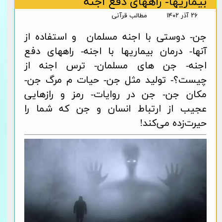
بیماریها- راههای دفع اجنه
۲۶ آذر ۱۴۰۲
مطالب قرآنی
جن- دوستی با اجنه مسلمان و استفاده از
آنها- درمان بیماریها با اجنه- راههای دفع
اجنه- جن های مسلمان- ترس اجنه از
چیست؟- تولید مثل جن- حیات م مرگ جن-
مکان جن
-
جن در روایات- رمز و رازهایی
عجیب از ارتباط انسان و جن که شما را
حیرت‌زده می‌کند
!