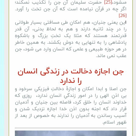
مى‏شود،
[25]
حضرت سلیمان آن جن را تکذیب نمى‏کند؛
اگر چه در قرآن نیامده است که آن جن تخت را آورد
.
[26]
ا
ین یعنی جنیان، هم امکانِ طی مسافتی بسیار طولانی
را در چند ثانیه دارند و هم به لحاظ بدنی، آن قدر
قدرتمند هستند که مثلا یک تختِ بزرگ و باشکوهِ
پادشاهی را به تنهایی به دوش بکشند. به همین خاطر
در هر حوزه طبیعی و علمی که انسان وارد می شود، جن
عقب نمی ماند.
جن اجازه دخالت در زندگی انسان
را ندارد
جن اصلا و ابدا امکان و اجازۀ دخالتِ فیزیکیِ سرخود و
بی اذنِ الهی را در امور زندگیِ انسان ندارد، روزی که
خداوند انسان را خلق کرد، فاصله بین جنیان و آدمیان
قرار داد که اجنه بدون اذن خدا اجازه نزدیک شدن و
آسیب رساندن به آدمیان را ندارند به خصوص از بعد از
ظهور اسلام.