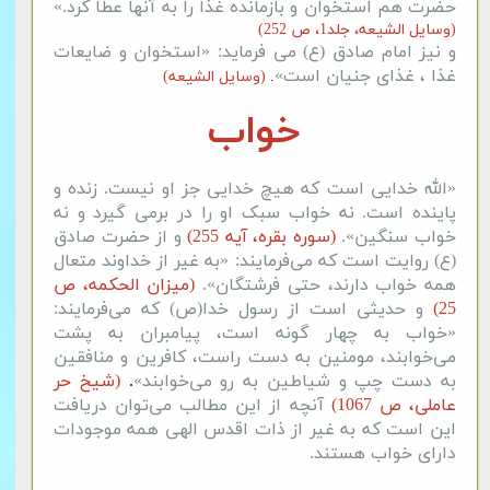
حضرت هم استخوان و بازمانده غذا را به آنها عطا کرد.»
(وسایل الشیعه، جلد1، ص 252)
و نیز امام صادق (ع) می فرماید: «استخوان و ضایعات
غذا ، غذای جنیان است»
.
(وسایل الشیعه)
خواب
«الله خدایی است که هیچ خدایی جز او نیست. زنده و
پاینده است. نه خواب سبک او را در برمی گیرد و نه
خواب سنگین».
(سوره بقره، آیه 255)
و از حضرت صادق
(ع) روایت است که می‌فرمایند: «به غیر از خداوند متعال
همه خواب دارند، حتی فرشتگان».
(میزان الحکمه، ص
25)
و حدیثی است از رسول خدا(ص) که می‌فرمایند:
«خواب به چهار گونه است، پیامبران به پشت
می‌خوابند، مومنین به دست راست، کافرین و منافقین
به دست چپ و شیاطین به رو می‌خوابند»
.
(شیخ حر
عاملی، ص 1067)
آنچه از این مطالب می‌توان دریافت
این است که به غیر از ذات اقدس الهی همه موجودات
دارای خواب هستند.