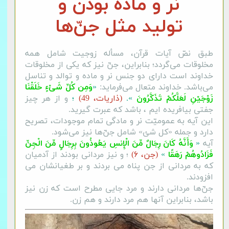
نر و ماده بودن و
تولید مثل جنّ‌ها
طبق نصّ آیات قرآن، مسأله زوجیت شامل همه
مخلوقات می‌گردد؛ بنابراین، جنّ نیز که یکی از مخلوقات
خداوند است دارای دو جنس نر و ماده و توالد و تناسل
می‌باشد. خداوند متعال می‌فرماید:
«
وَمِن كُلِّ شَیْءٍ خَلَقْنَا
زَوْجَیْنِ لَعَلَّكُمْ تَذَكَّرُونَ
».
(ذاریات، 49)
؛
و از هر چیز
جفتی بیافریده ایم ، باشد که عبرت گیرید.
این آیه به عمومیّت نر و مادگی تمام موجودات، تصریح
دارد و جمله‌ «کل شئ» شامل جنّ‌ها نیز می‌شود.
آیه‌
«
وَأَنَّهُ كَانَ رِجَالٌ مِّنَ الْإِنسِ یَعُوذُونَ بِرِجَالٍ مِّنَ الْجِنِّ
فَزَادُوهُمْ رَهَقًا
»
(جن، ۶)
؛ و نیز مردانی بودند از آدمیان
که به مردانی از جن پناه می بردند و بر طغیانشان می
افزودند.
جنّ‌ها مردانی دارند و مرد جایی مطرح است که زن نیز
باشد، بنابراین آنها هم مرد دارند و هم زن.