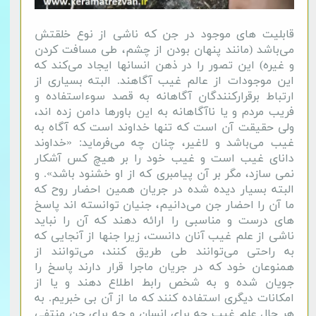
قابلیت های موجود در جن که ناشی از نوع خلقتش
می‌باشد (مانند پنهان بودن از چشم، طی مسافت کردن
و غیره) این تصور را در ذهن انسانها ایجاد می‌کند که
این موجودات از عالم غیب آگاهند. البته بسیاری از
ارتباط برقرارکنندگان آگاهانه به قصد سوءاستفاده و
فریب مردم و یا ناآگاهانه به این باورها دامن زده اند،
ولی حقیقت آن است که تنها خداوند است که آگاه به
غیب می‌باشد و لاغیر، چنان چه می‌فرماید: «خداوند
دانای غیب است و غیب خود را بر هیچ کس آشکار
نمی سازد، مگر بر آن پیامبری که از او خشنود باشد». و
البته بسیار دیده شده در جریان همین احضار روح که
ما آن را احضار جن می‌دانیم، جنیان توانسته اند پاسخ
های درست و مناسبی را ارائه دهند که آن را نباید
ناشی از علم غیب آنان دانست، زیرا جنها از آنجایی که
به راحتی می‌توانند طی طریق کنند، می‌توانند از
همنوعان خود که در جریان ماجرا قرار دارند پاسخ را
جویان شده و به شخص رابط اطلاع دهند و یا از
امکانات دیگری استفاده کنند که ما از آن بی خبریم. به
هر حال علم غیب چه برای انسان و چه برای جن منتفی