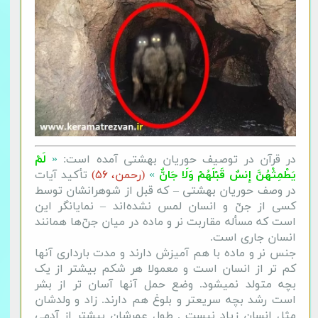
در قرآن در توصیف حوریان بهشتی آمده است:
«
لَمْ
یَطْمِثْهُنَّ إِنسٌ قَبْلَهُمْ وَلَا جَانٌّ
»
(رحمن، ۵۶)
تأکید آیات
در وصف حوریان بهشتی – که قبل از شوهرانشان توسط
کسی از جنّ و انسان لمس نشده‌اند – نمایانگر این
است که مسأله مقاربت نر و ماده در میان جنّ‌ها همانند
انسان جاری است.
جنس نر و ماده با هم آمیزش دارند و مدت بارداری آنها
کم تر از انسان است و معمولا هر شکم بیشتر از یک
بچه متولد نمیشود. وضع حمل آنها آسان تر از بشر
است رشد بچه سریعتر و بلوغ هم دارند. زاد و ولدشان
مثل انسان زیاد نیست . طول عمرشان بیشتر از آدمی