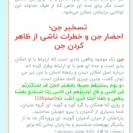
است مگر برای عده ای خاص که از طرف خداوند این
توانایی برایشان ممکن می‌شود.
تسخیر جن؛
احضار جن و خطرات ناشی از ظاهر
کردن جن
جن
یک موجود واقعی مادی است که ارتباط با او امکان
پذیر است و عده ای هم با او ارتباط برقرار کرده اند.
درباره اصل امکان دیدن و رابطه انسان با جن نیز می
توان گفت، چنین چیزی کاملا ممکن است.
«وَ یَوْمَ یحَشرُهُمْ جَمِیعًا یَامَعْشرَ الجْنّ‏ِ قَدِ اسْتَكْثرَتُم
مِّنَ الْانسِ وَ قَالَ أَوْلِیَاؤُهُم مِّنَ الْانسِ رَبَّنَا اسْتَمْتَعَ بَعْضُنَا
بِبَعْضٍ وَ بَلَغْنَا أَجَلَنَا الَّذِى أَجَّلْتَ لَنَا؛
[انعام/128]
و روزى كه همگان را گرد آورد و گوید: اى گروه جنیان،
شما بسیارى از آدمیان را پیرو خویش ساختید.
یارانشان از میان آدمیان گویند: اى پروردگار ما، ما از
یكدیگر بهره‏مند مى‏شدیم و به پایان زمانى كه براى
زیستن ما قرار داده بودى رسیدیم.»