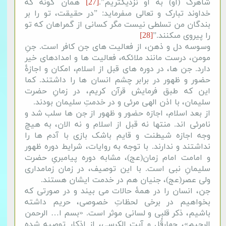
شاهرگ (او) به او نزدیکتریم”‌‌.
[27]
همان گونه که
خداوند تبارک و تعالى مى‏فرماید: ”‌در حقیقت، تو را بر
بندگان من تسلطى نیست مگر کسانى از گمراهان که تو
را پیروى مى‏کنند.”‌‌
[28]
وسوسه دل و ذهن، از فعالیت های جن کافر است. جنِ
مومن، درست مانند ملائکه، فعالیت ها و امدادهای خیر
دارد. جن ها، در دوره های قبل از اسلام، امکان و اجازۀ
حضور و ظهور در برابر چشم انسان ها را داشتند. کما
این که طبق فرمایش قرآن کریم، در زمانِ حضرت
سلیمان، با اذن الهی مرئی و در خدمتِ سلیمان بودند.
از بعد اسلام، اجازه حضور و ظهور از جن ها سلب شد و
نامرئی اند. منتها نه قبل از اسلام و نه الان، به هیچ
وجه اجازه شیطنت و قایم باشک بازی با آدم ها را
نداشتند و ندارند. با توجه به روایات، شرایط دوره ظهور
و امامت امام زمان(عج)، مشابه دوره پیامبریِ حضرت
سلیمانِ نبی است. با این توصیف، در زمان زمامداری
ولی عصر(عج)، جنیان هم در خدمت ایشان هستند.
جن، انسان را در همۀ حالات می بیند و در صورتی که
بخواهیم در برخی لحظاتِ خصوصی، حریم داشته
باشیم، ذکر قلبی و لسانی موثر است. «بسم ا… الرحمن
الرحیم»، چهارقُل و آیت الکرسی، از اذکار توصیه شده